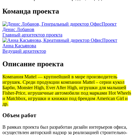
Команда проекта
Денис Лобанов
Главный архитектор проекта
Анна Касьянова
Ведущий архитектор
Описание проекта
Компания Mattel — крупнейший в мире производитель
игрушек. Среди продукции компании Mattel – серии кукол
Барби, Monster High, Ever After High, игрушки для малышей
Fisher-Price, игрушечные автомобили под марками Hot Wheels
и Matchbox, игрушки и книжки под брендом American Girl и
др.
Объем работ
В рамках проекта был разработан дизайн интерьеров офиса,
осуществлен авторский надзор за реализацией cтроительно-