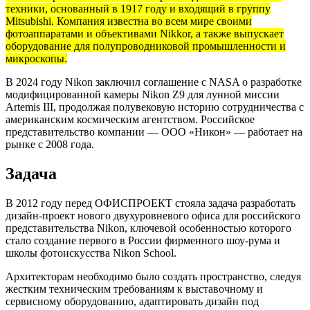
техники, основанный в 1917 году и входящий в группу
Mitsubishi. Компания известна во всем мире своими
фотоаппаратами и объективами Nikkor, а также выпускает
оборудование для полупроводниковой промышленности и
микроскопы.
В 2024 году Nikon заключил соглашение с NASA о разработке
модифицированной камеры Nikon Z9 для лунной миссии
Artemis III, продолжая полувековую историю сотрудничества с
американским космическим агентством. Российское
представительство компании — ООО «Никон» — работает на
рынке с 2008 года.
Задача
В 2012 году перед ОФИСПРОЕКТ стояла задача разработать
дизайн-проект нового двухуровневого офиса для российского
представительства Nikon, ключевой особенностью которого
стало создание первого в России фирменного шоу-рума и
школы фотоискусства Nikon School.
Архитекторам необходимо было создать пространство, следуя
жестким техническим требованиям к выставочному и
сервисному оборудованию, адаптировать дизайн под