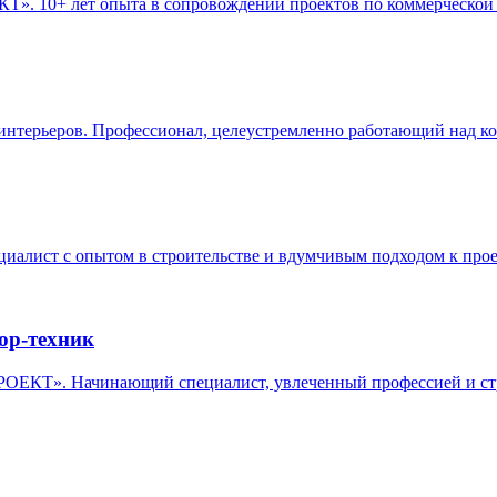
. 10+ лет опыта в сопровождении проектов по коммерческой 
нтерьеров. Профессионал, целеустремленно работающий над ко
лист с опытом в строительстве и вдумчивым подходом к про
ор-техник
ЕКТ». Начинающий специалист, увлеченный профессией и стр