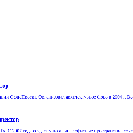
тор
ии ОфисПроект. Организовал архитектурное бюро в 2004 г. Все
иректор
 2007 года создает уникальные офисные пространства, сочета