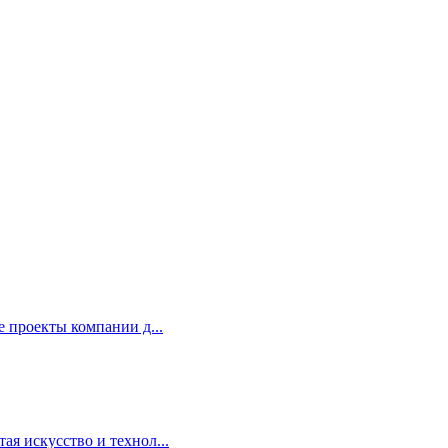
 проекты компании д...
я искусство и технол...