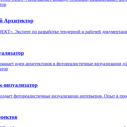
й Архитектор
. Эксперт по разработке тендерной и рабочей документации. 
уализатор
ет идеи архитекторов в фотореалистичные визуализации для
к-визуализатор
ет фотореалистичные визуализации интерьеров. Опыт в проек
роектов