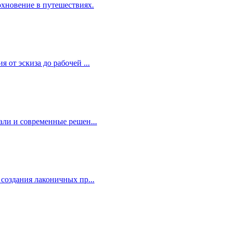
хновение в путешествиях.
т эскиза до рабочей ...
ли и современные решен...
оздания лаконичных пр...