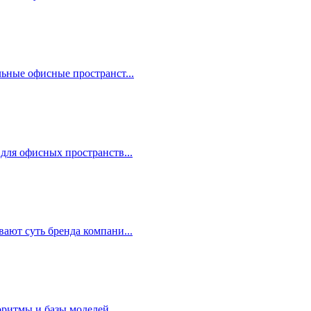
ные офисные пространст...
ля офисных пространств...
ют суть бренда компани...
итмы и базы моделей ...