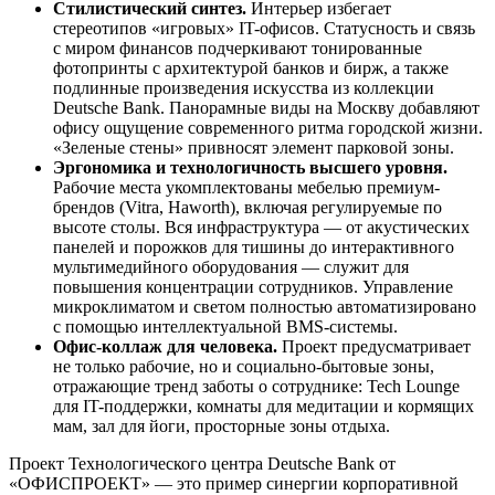
Стилистический синтез.
Интерьер избегает
стереотипов «игровых» IT-офисов. Статусность и связь
с миром финансов подчеркивают тонированные
фотопринты с архитектурой банков и бирж, а также
подлинные произведения искусства из коллекции
Deutsche Bank. Панорамные виды на Москву добавляют
офису ощущение современного ритма городской жизни.
«Зеленые стены» привносят элемент парковой зоны.
Эргономика и технологичность высшего уровня.
Рабочие места укомплектованы мебелью премиум-
брендов (Vitra, Haworth), включая регулируемые по
высоте столы. Вся инфраструктура — от акустических
панелей и порожков для тишины до интерактивного
мультимедийного оборудования — служит для
повышения концентрации сотрудников. Управление
микроклиматом и светом полностью автоматизировано
с помощью интеллектуальной BMS-системы.
Офис-коллаж для человека.
Проект предусматривает
не только рабочие, но и социально-бытовые зоны,
отражающие тренд заботы о сотруднике: Tech Lounge
для IT-поддержки, комнаты для медитации и кормящих
мам, зал для йоги, просторные зоны отдыха.
Проект Технологического центра Deutsche Bank от
«ОФИСПРОЕКТ» — это пример синергии корпоративной