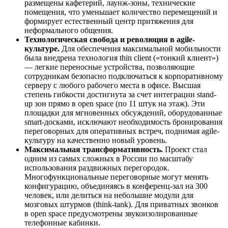
размещены кафетерий, лаунж-зоны, технические
помещения, что уменьшает количество перемещений и
формирует естественный центр притяжения для
неформального общения.
Технологическая свобода и революция в agile-
культуре.
Для обеспечения максимальной мобильности
была внедрена технология thin client («тонкий клиент»)
— легкие переносные устройства, позволяющие
сотрудникам безопасно подключаться к корпоративному
серверу с любого рабочего места в офисе. Высшая
степень гибкости достигнута за счет интеграции stand-
up зон прямо в open space (по 11 штук на этаж). Эти
площадки для мгновенных обсуждений, оборудованные
smart-досками, исключают необходимость бронирования
переговорных для оперативных встреч, поднимая agile-
культуру на качественно новый уровень.
Максимальная трансформативность.
Проект стал
одним из самых сложных в России по масштабу
использования раздвижных перегородок.
Многофункциональные переговорные могут менять
конфигурацию, объединяясь в конференц-зал на 300
человек, или делиться на небольшие модули для
мозговых штурмов (think-tank). Для приватных звонков
в open space предусмотрены звукоизолированные
телефонные кабинки.