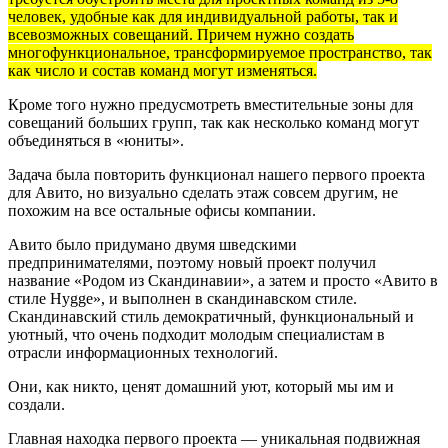
человек, удобные как для индивидуальной работы, так и
всевозможных совещаний. Причем нужно создать
многофункциональное, трансформируемое пространство, так
как число и состав команд могут изменяться.
Кроме того нужно предусмотреть вместительные зоны для
совещаний больших групп, так как несколько команд могут
объединяться в «юниты».
Задача была повторить функционал нашего первого проекта
для Авито, но визуально сделать этаж совсем другим, не
похожим на все остальные офисы компании.
Авито было придумано двумя шведскими
предпринимателями, поэтому новый проект получил
название «Родом из Скандинавии», а затем и просто «Авито в
стиле Hygge», и выполнен в скандинавском стиле.
Скандинавский стиль демократичный, функциональный и
уютный, что очень подходит молодым специалистам в
отрасли информационных технологий.
Они, как никто, ценят домашний уют, который мы им и
создали.
Главная находка первого проекта — уникальная подвижная