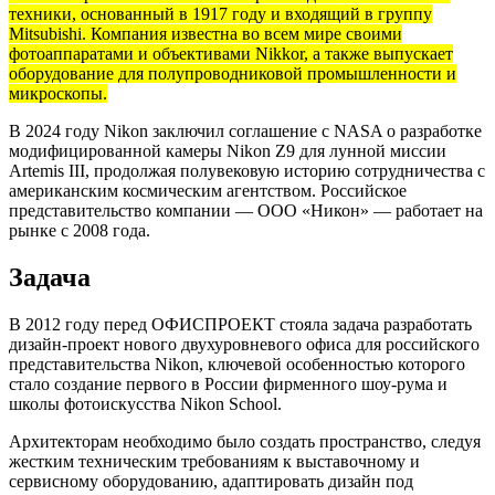
техники, основанный в 1917 году и входящий в группу
Mitsubishi. Компания известна во всем мире своими
фотоаппаратами и объективами Nikkor, а также выпускает
оборудование для полупроводниковой промышленности и
микроскопы.
В 2024 году Nikon заключил соглашение с NASA о разработке
модифицированной камеры Nikon Z9 для лунной миссии
Artemis III, продолжая полувековую историю сотрудничества с
американским космическим агентством. Российское
представительство компании — ООО «Никон» — работает на
рынке с 2008 года.
Задача
В 2012 году перед ОФИСПРОЕКТ стояла задача разработать
дизайн-проект нового двухуровневого офиса для российского
представительства Nikon, ключевой особенностью которого
стало создание первого в России фирменного шоу-рума и
школы фотоискусства Nikon School.
Архитекторам необходимо было создать пространство, следуя
жестким техническим требованиям к выставочному и
сервисному оборудованию, адаптировать дизайн под