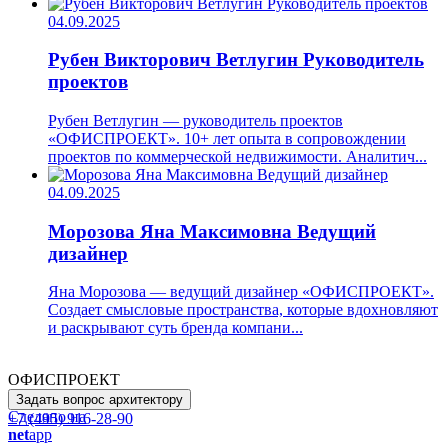
04.09.2025
Рубен Викторович Ветлугин
Руководитель
проектов
Рубен Ветлугин — руководитель проектов
«ОФИСПРОЕКТ». 10+ лет опыта в сопровождении
проектов по коммерческой недвижимости. Аналитич...
04.09.2025
Морозова Яна Максимовна
Ведущий
дизайнер
Яна Морозова — ведущий дизайнер «ОФИСПРОЕКТ».
Создает смысловые пространства, которые вдохновляют
и раскрывают суть бренда компани...
ОФИСПРОЕКТ
Задать вопрос архитектору
Сделано на
+7 (495) 916-28-90
net
app