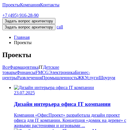
Проекты
Компания
Контакты
+7 (495) 916-28-90
Задать вопрос архитектору
call
Задать вопрос архитектору
Главная
Проекты
Проекты
Все
Фармацевтика
IT
Детские
товары
Финансы
FMCG
Электроника
Бизнес-
центры
Развлечения
Промышленность
ЖК
Услуги
Шоурум
23.07.2025
Дизайн интерьера офиса IT компании
Компания «ОфисПроект» разработала дизайн проект
офиса для IT компании. Концепция «домик на дереве» с
живыми растениями и игровыми ...