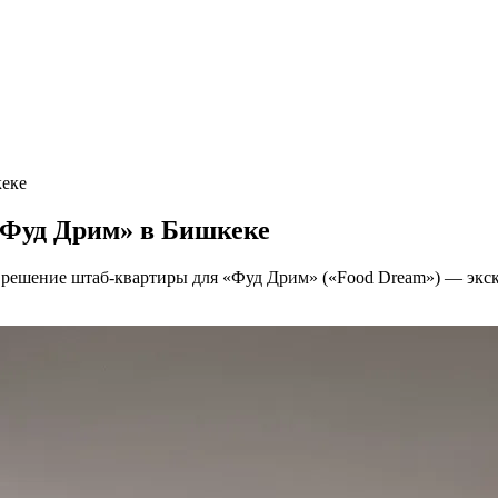
кеке
«Фуд Дрим» в Бишкеке
 решение штаб-квартиры для «Фуд Дрим» («Food Dream») — экс