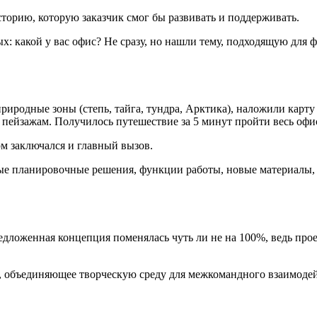
торию, которую заказчик смог бы развивать и поддерживать.
мых: какой у вас офис? Не сразу, но нашли тему, подходящую дл
риродные зоны (степь, тайга, тундра, Арктика), наложили карту 
 пейзажам. Получилось путешествие за 5 минут пройти весь офис
ом заключался и главный вызов.
ые планировочные решения, функции работы, новые материалы, 
едложенная концепция поменялась чуть ли не на 100%, ведь прое
 объединяющее творческую среду для межкомандного взаимодей