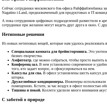
Сейчас сотрудники московского бэк-офиса Райффайзенбанка за
Nagatino i-Land, предназначенный для продуктовых и IT-команд,
А пока сотрудников цифровых подразделений разместили в арен
сотрудники при желании могут видеть друг друга в окно. С др
Нетиповые решения
Из новых нетиповых вещей, которые нам удалось реализовать 
Специальная комната для брейнсторминга.
Это уютное
бизнес-творчества.
Амфитеатр
, где можно собраться, чтобы просто выпить 
Конференц-зал.
В нем установлено современное и удобное
того, кто задает вопрос, и сфокусироваться на нем.
Капсулы для сна.
В офисе установлены шесть капсул для 
шторка.
Дружелюбные кондиционеры.
Инженеры использовали н
помещениях. Кстати, за час воздух в офисе полностью об
Тишина и покой.
Коллеги уделили много внимания акус
С заботой о природе