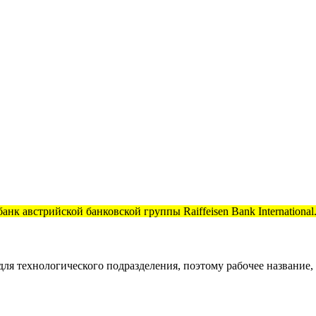
к австрийской банковской группы Raiffeisen Bank International
 для технологического подразделения, поэтому рабочее название