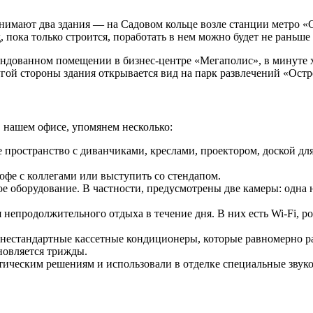
нимают два здания — на Садовом кольце возле станции метро «С
 пока только строится, поработать в нем можно будет не раньше 
дованном помещении в бизнес-центре «Мегаполис», в минуте ход
угой стороны здания открывается вид на парк развлечений «Остр
в нашем офисе, упомянем несколько:
 пространство с диванчиками, креслами, проектором, доской дл
кофе с коллегами или выступить со стендапом.
 оборудование. В частности, предусмотрены две камеры: одна на
непродолжительного отдыха в течение дня. В них есть Wi-Fi, ро
естандартные кассетные кондиционеры, которые равномерно ра
новляется трижды.
тическим решениям и использовали в отделке специальные зву